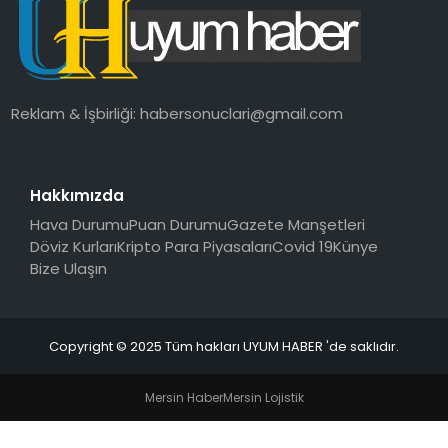
SAĞLIK
MAGAZIN
Reklam & İşbirliği:
habersonuclari@gmail.com
YAŞAM
Hakkımızda
Hava Durumu
Puan Durumu
Gazete Manşetleri
Döviz Kurları
Kripto Para Piyasaları
Covid 19
Künye
Bize Ulaşın
Copyright © 2025 Tüm hakları UYUM HABER 'de saklıdır.
Mersin Haber
Mersin Lojistik