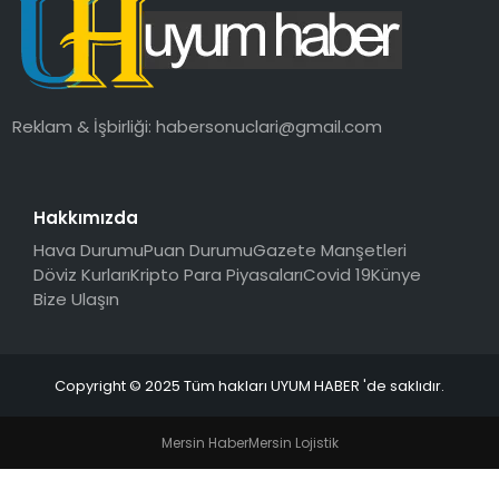
SAĞLIK
MAGAZIN
Reklam & İşbirliği:
habersonuclari@gmail.com
YAŞAM
Hakkımızda
Hava Durumu
Puan Durumu
Gazete Manşetleri
Döviz Kurları
Kripto Para Piyasaları
Covid 19
Künye
Bize Ulaşın
Copyright © 2025 Tüm hakları UYUM HABER 'de saklıdır.
Mersin Haber
Mersin Lojistik