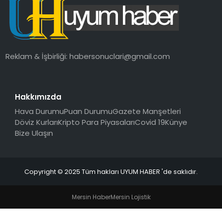
SAĞLIK
MAGAZIN
Reklam & İşbirliği:
habersonuclari@gmail.com
YAŞAM
Hakkımızda
Hava Durumu
Puan Durumu
Gazete Manşetleri
Döviz Kurları
Kripto Para Piyasaları
Covid 19
Künye
Bize Ulaşın
Copyright © 2025 Tüm hakları UYUM HABER 'de saklıdır.
Mersin Haber
Mersin Lojistik