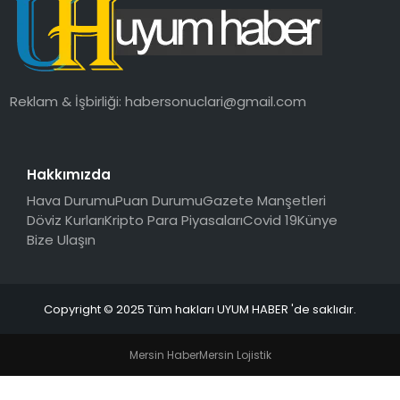
SAĞLIK
MAGAZIN
Reklam & İşbirliği:
habersonuclari@gmail.com
YAŞAM
Hakkımızda
Hava Durumu
Puan Durumu
Gazete Manşetleri
Döviz Kurları
Kripto Para Piyasaları
Covid 19
Künye
Bize Ulaşın
Copyright © 2025 Tüm hakları UYUM HABER 'de saklıdır.
Mersin Haber
Mersin Lojistik