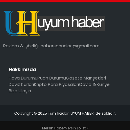
SAĞLIK
MAGAZIN
YAŞAM
Reklam & İşbirliği:
habersonuclari@gmail.com
Hakkımızda
Hava Durumu
Puan Durumu
Gazete Manşetleri
Döviz Kurları
Kripto Para Piyasaları
Covid 19
Künye
Bize Ulaşın
Copyright © 2025 Tüm hakları UYUM HABER 'de saklıdır.
Mersin Haber
Mersin Lojistik