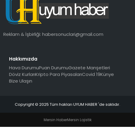
SAĞLIK
MAGAZIN
Reklam & İşbirliği:
habersonuclari@gmail.com
YAŞAM
Hakkımızda
Hava Durumu
Puan Durumu
Gazete Manşetleri
Döviz Kurları
Kripto Para Piyasaları
Covid 19
Künye
Bize Ulaşın
Copyright © 2025 Tüm hakları UYUM HABER 'de saklıdır.
Mersin Haber
Mersin Lojistik