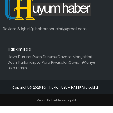
SAĞLIK
MAGAZIN
Reklam & İşbirliği:
habersonuclari@gmail.com
YAŞAM
Hakkımızda
Hava Durumu
Puan Durumu
Gazete Manşetleri
Döviz Kurları
Kripto Para Piyasaları
Covid 19
Künye
Bize Ulaşın
Copyright © 2025 Tüm hakları UYUM HABER 'de saklıdır.
Mersin Haber
Mersin Lojistik