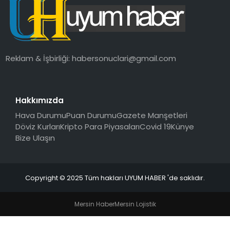
SAĞLIK
MAGAZIN
Reklam & İşbirliği:
habersonuclari@gmail.com
YAŞAM
Hakkımızda
Hava Durumu
Puan Durumu
Gazete Manşetleri
Döviz Kurları
Kripto Para Piyasaları
Covid 19
Künye
Bize Ulaşın
Copyright © 2025 Tüm hakları UYUM HABER 'de saklıdır.
Mersin Haber
Mersin Lojistik