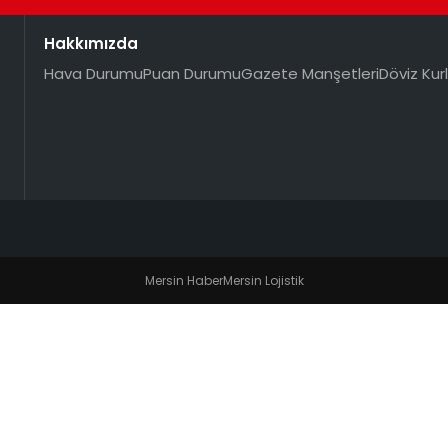
Hakkımızda
Hava Durumu
Puan Durumu
Gazete Manşetleri
Döviz Kurl
Mersin Haber
Mersin Lojistik