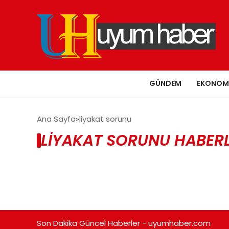
GÜNDEM
EKONOM
Ana Sayfa
liyakat sorunu
LIYAKAT SORUNU HABERL
Son Dakika Güncel Haberler - uyumhaber.com