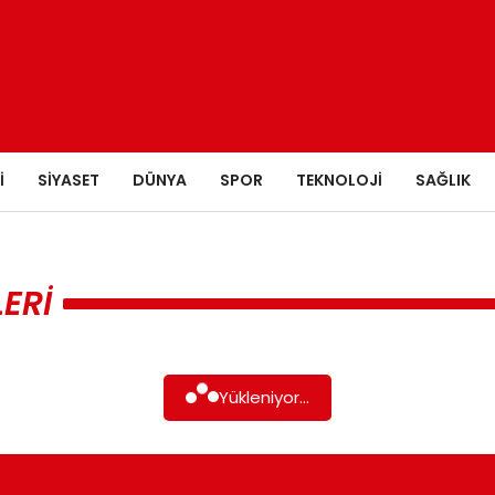
I
SIYASET
DÜNYA
SPOR
TEKNOLOJI
SAĞLIK
ERI
Yükleniyor...