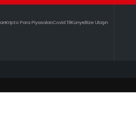
arı
Kripto Para Piyasaları
Covid 19
Künye
Bize Ulaşın