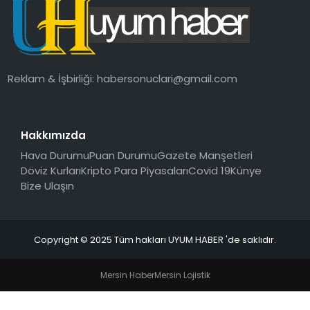
SAĞLIK
MAGAZIN
Reklam & İşbirliği:
habersonuclari@gmail.com
YAŞAM
Hakkımızda
Hava Durumu
Puan Durumu
Gazete Manşetleri
Döviz Kurları
Kripto Para Piyasaları
Covid 19
Künye
Bize Ulaşın
Copyright © 2025 Tüm hakları UYUM HABER 'de saklıdır.
Mersin Haber
Mersin Lojistik