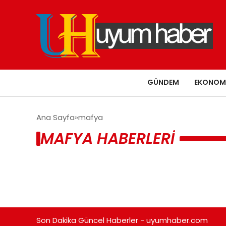
GÜNDEM
EKONOM
Ana Sayfa
mafya
MAFYA HABERLERI
Son Dakika Güncel Haberler - uyumhaber.com