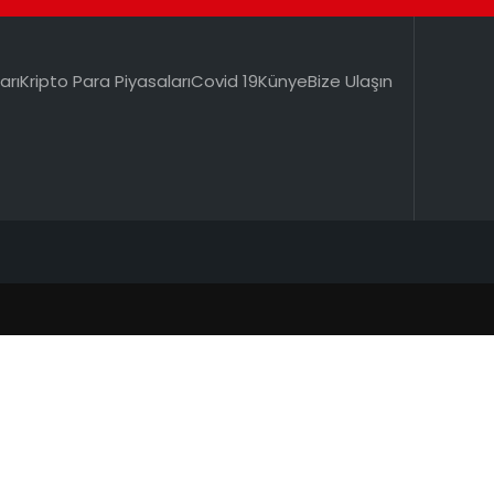
arı
Kripto Para Piyasaları
Covid 19
Künye
Bize Ulaşın