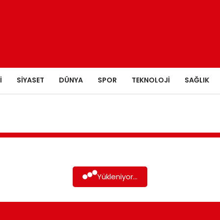
I
SIYASET
DÜNYA
SPOR
TEKNOLOJI
SAĞLIK
Yükleniyor...