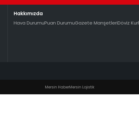
Hakkımızda
Hava Durumu
Puan Durumu
Gazete Manşetleri
Döviz Kurl
Mersin Haber
Mersin Lojistik