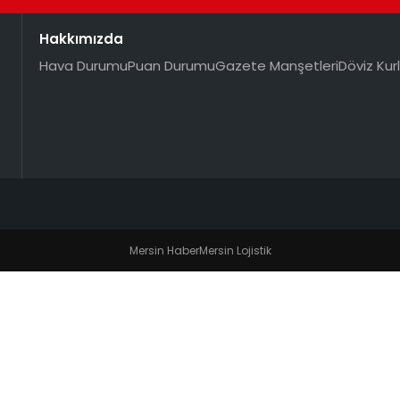
Hakkımızda
Hava Durumu
Puan Durumu
Gazete Manşetleri
Döviz Kurl
Mersin Haber
Mersin Lojistik