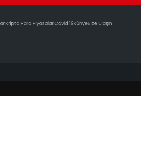
arı
Kripto Para Piyasaları
Covid 19
Künye
Bize Ulaşın