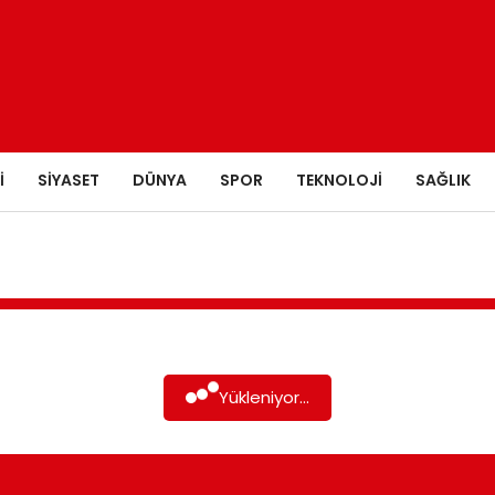
I
SIYASET
DÜNYA
SPOR
TEKNOLOJI
SAĞLIK
Yükleniyor...