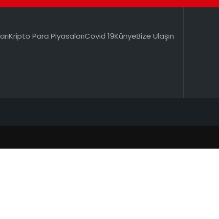
arı
Kripto Para Piyasaları
Covid 19
Künye
Bize Ulaşın