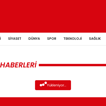
I
SIYASET
DÜNYA
SPOR
TEKNOLOJI
SAĞLIK
 HABERLERI
Yükleniyor...