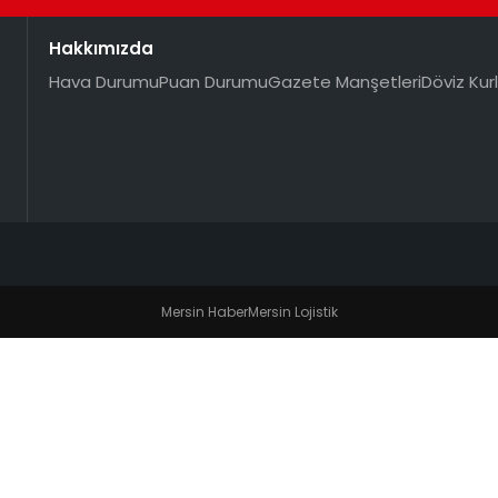
Hakkımızda
Hava Durumu
Puan Durumu
Gazete Manşetleri
Döviz Kurl
Mersin Haber
Mersin Lojistik