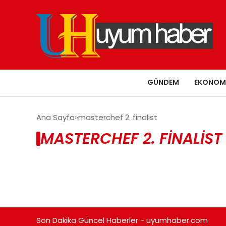
GÜNDEM
EKONOM
Ana Sayfa
masterchef 2. finalist
MASTERCHEF 2. FINALIST
Son Dakika Güncel Haberler - uyumhaber.com