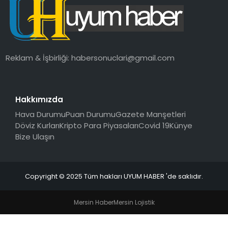
SAĞLIK
MAGAZIN
Reklam & İşbirliği:
habersonuclari@gmail.com
YAŞAM
Hakkımızda
Hava Durumu
Puan Durumu
Gazete Manşetleri
Döviz Kurları
Kripto Para Piyasaları
Covid 19
Künye
Bize Ulaşın
Copyright © 2025 Tüm hakları UYUM HABER 'de saklıdır.
Mersin Haber
Mersin Lojistik