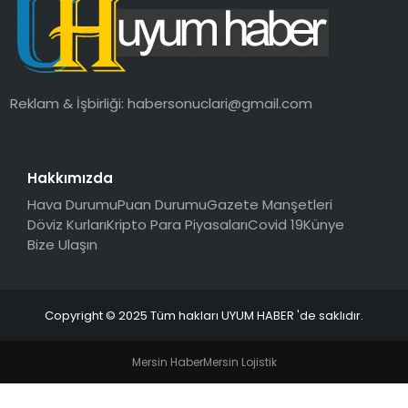
SAĞLIK
MAGAZIN
Reklam & İşbirliği:
habersonuclari@gmail.com
YAŞAM
Hakkımızda
Hava Durumu
Puan Durumu
Gazete Manşetleri
Döviz Kurları
Kripto Para Piyasaları
Covid 19
Künye
Bize Ulaşın
Copyright © 2025 Tüm hakları UYUM HABER 'de saklıdır.
Mersin Haber
Mersin Lojistik