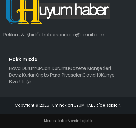
SAĞLIK
MAGAZIN
Reklam & İşbirliği:
habersonuclari@gmail.com
YAŞAM
Hakkımızda
Hava Durumu
Puan Durumu
Gazete Manşetleri
Döviz Kurları
Kripto Para Piyasaları
Covid 19
Künye
Bize Ulaşın
Copyright © 2025 Tüm hakları UYUM HABER 'de saklıdır.
Mersin Haber
Mersin Lojistik