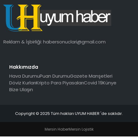
SAĞLIK
MAGAZIN
YAŞAM
Reklam & İşbirliği:
habersonuclari@gmail.com
Hakkımızda
Hava Durumu
Puan Durumu
Gazete Manşetleri
Döviz Kurları
Kripto Para Piyasaları
Covid 19
Künye
Bize Ulaşın
Copyright © 2025 Tüm hakları UYUM HABER 'de saklıdır.
Mersin Haber
Mersin Lojistik