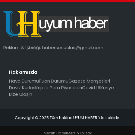
SAĞLIK
MAGAZIN
YAŞAM
Reklam & İşbirliği:
habersonuclari@gmail.com
Hakkımızda
Hava Durumu
Puan Durumu
Gazete Manşetleri
Döviz Kurları
Kripto Para Piyasaları
Covid 19
Künye
Bize Ulaşın
Copyright © 2025 Tüm hakları UYUM HABER 'de saklıdır.
Mersin Haber
Mersin Lojistik