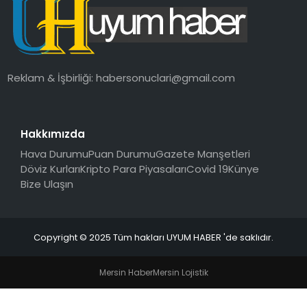
SAĞLIK
MAGAZIN
Reklam & İşbirliği:
habersonuclari@gmail.com
YAŞAM
Hakkımızda
Hava Durumu
Puan Durumu
Gazete Manşetleri
Döviz Kurları
Kripto Para Piyasaları
Covid 19
Künye
Bize Ulaşın
Copyright © 2025 Tüm hakları UYUM HABER 'de saklıdır.
Mersin Haber
Mersin Lojistik