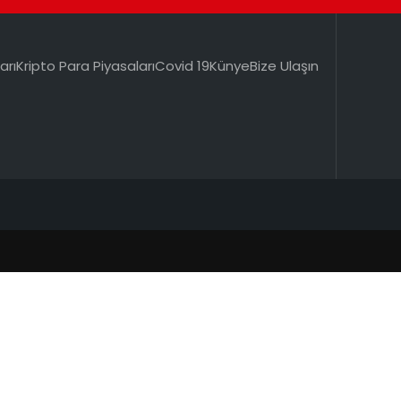
arı
Kripto Para Piyasaları
Covid 19
Künye
Bize Ulaşın