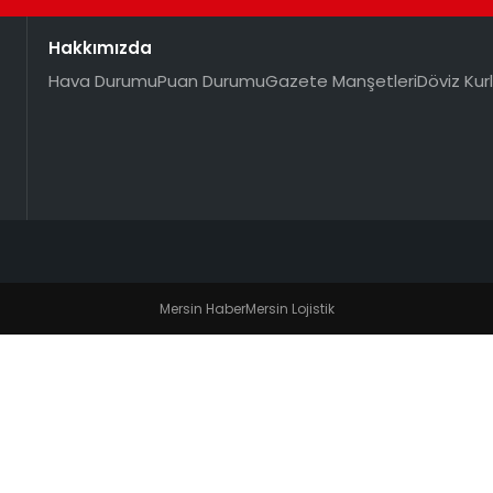
Hakkımızda
Hava Durumu
Puan Durumu
Gazete Manşetleri
Döviz Kurl
Mersin Haber
Mersin Lojistik