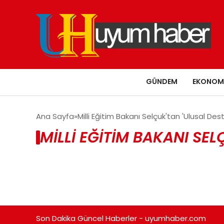
GÜNDEM
EKONOM
Ana Sayfa
Milli Eğitim Bakanı Selçuk'tan 'Ulusal D
MILLI EĞITIM BAKANI SE
Son Dakika Güncel Haberler - uyumhaber.com