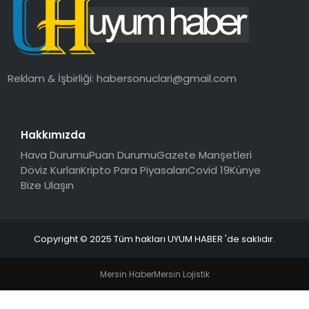
SAĞLIK
MAGAZIN
Reklam & İşbirliği:
habersonuclari@gmail.com
YAŞAM
Hakkımızda
Hava Durumu
Puan Durumu
Gazete Manşetleri
Döviz Kurları
Kripto Para Piyasaları
Covid 19
Künye
Bize Ulaşın
Copyright © 2025 Tüm hakları UYUM HABER 'de saklıdır.
Mersin Haber
Mersin Lojistik