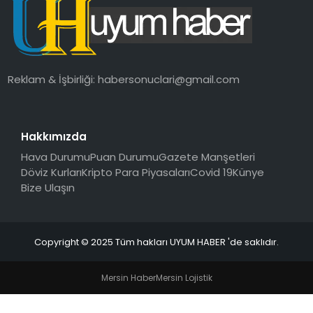
SAĞLIK
MAGAZIN
Reklam & İşbirliği:
habersonuclari@gmail.com
YAŞAM
Hakkımızda
Hava Durumu
Puan Durumu
Gazete Manşetleri
Döviz Kurları
Kripto Para Piyasaları
Covid 19
Künye
Bize Ulaşın
Copyright © 2025 Tüm hakları UYUM HABER 'de saklıdır.
Mersin Haber
Mersin Lojistik