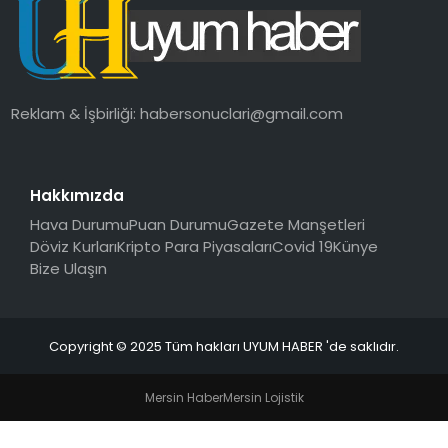
SAĞLIK
MAGAZIN
Reklam & İşbirliği:
habersonuclari@gmail.com
YAŞAM
Hakkımızda
Hava Durumu
Puan Durumu
Gazete Manşetleri
Döviz Kurları
Kripto Para Piyasaları
Covid 19
Künye
Bize Ulaşın
Copyright © 2025 Tüm hakları UYUM HABER 'de saklıdır.
Mersin Haber
Mersin Lojistik