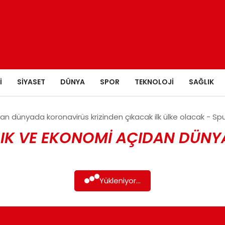
I
SIYASET
DÜNYA
SPOR
TEKNOLOJI
SAĞLIK
an dünyada koronavirüs krizinden çıkacak ilk ülke olacak - Spu
LIK VE EKONOMI AÇIDAN DÜNY
Yükleniyor...