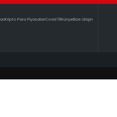
arı
Kripto Para Piyasaları
Covid 19
Künye
Bize Ulaşın