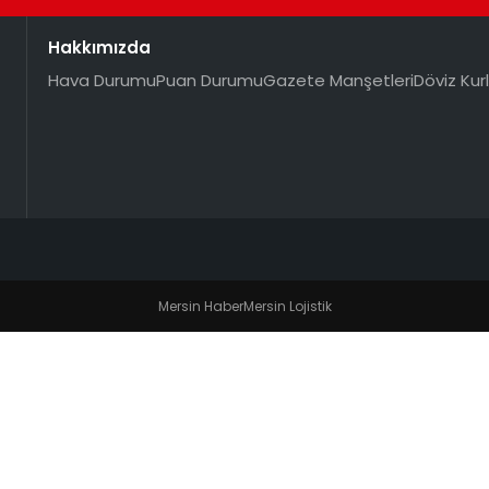
Hakkımızda
Hava Durumu
Puan Durumu
Gazete Manşetleri
Döviz Kurl
Mersin Haber
Mersin Lojistik