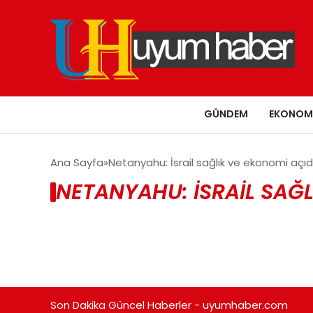
GÜNDEM
EKONOM
Ana Sayfa
Netanyahu: İsrail sağlık ve ekonomi açıd
NETANYAHU: İSRAIL SAĞ
Son Dakika Güncel Haberler - uyumhaber.com