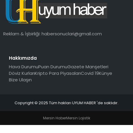
SAĞLIK
MAGAZIN
Reklam & İşbirliği:
habersonuclari@gmail.com
YAŞAM
Hakkımızda
Hava Durumu
Puan Durumu
Gazete Manşetleri
Döviz Kurları
Kripto Para Piyasaları
Covid 19
Künye
Bize Ulaşın
Copyright © 2025 Tüm hakları UYUM HABER 'de saklıdır.
Mersin Haber
Mersin Lojistik