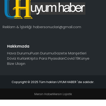
SAĞLIK
MAGAZIN
Reklam & İşbirliği:
habersonuclari@gmail.com
YAŞAM
Hakkımızda
Hava Durumu
Puan Durumu
Gazete Manşetleri
Döviz Kurları
Kripto Para Piyasaları
Covid 19
Künye
Bize Ulaşın
Copyright © 2025 Tüm hakları UYUM HABER 'de saklıdır.
Mersin Haber
Mersin Lojistik