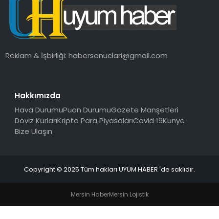
SAĞLIK
MAGAZIN
Reklam & İşbirliği:
habersonuclari@gmail.com
YAŞAM
Hakkımızda
Hava Durumu
Puan Durumu
Gazete Manşetleri
Döviz Kurları
Kripto Para Piyasaları
Covid 19
Künye
Bize Ulaşın
Copyright © 2025 Tüm hakları UYUM HABER 'de saklıdır.
Mersin Haber
Mersin Lojistik