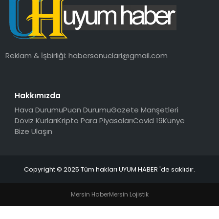
SAĞLIK
MAGAZIN
Reklam & İşbirliği:
habersonuclari@gmail.com
YAŞAM
Hakkımızda
Hava Durumu
Puan Durumu
Gazete Manşetleri
Döviz Kurları
Kripto Para Piyasaları
Covid 19
Künye
Bize Ulaşın
Copyright © 2025 Tüm hakları UYUM HABER 'de saklıdır.
Mersin Haber
Mersin Lojistik