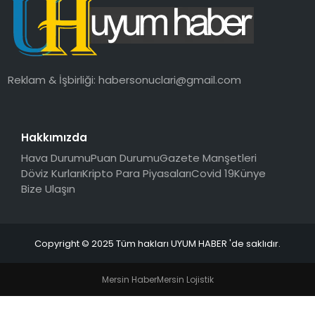
SAĞLIK
MAGAZIN
Reklam & İşbirliği:
habersonuclari@gmail.com
YAŞAM
Hakkımızda
Hava Durumu
Puan Durumu
Gazete Manşetleri
Döviz Kurları
Kripto Para Piyasaları
Covid 19
Künye
Bize Ulaşın
Copyright © 2025 Tüm hakları UYUM HABER 'de saklıdır.
Mersin Haber
Mersin Lojistik