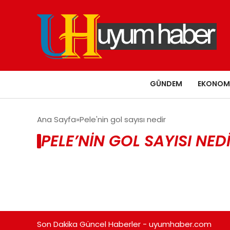
GÜNDEM
EKONOM
Ana Sayfa
Pele'nin gol sayısı nedir
PELE’NIN GOL SAYISI NED
Son Dakika Güncel Haberler - uyumhaber.com