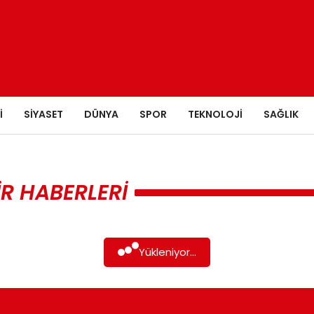
I
SIYASET
DÜNYA
SPOR
TEKNOLOJI
SAĞLIK
IR HABERLERI
Yükleniyor...