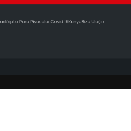
arı
Kripto Para Piyasaları
Covid 19
Künye
Bize Ulaşın