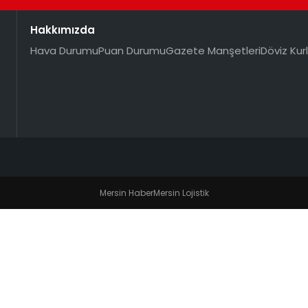
Hakkımızda
Hava Durumu
Puan Durumu
Gazete Manşetleri
Döviz Kurl
Mersin Haber
Mersin Lojistik