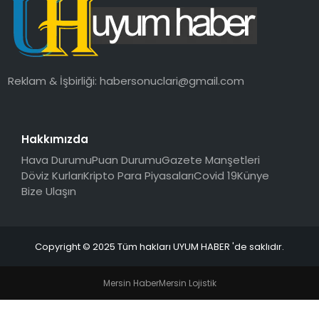
SAĞLIK
MAGAZIN
Reklam & İşbirliği:
habersonuclari@gmail.com
YAŞAM
Hakkımızda
Hava Durumu
Puan Durumu
Gazete Manşetleri
Döviz Kurları
Kripto Para Piyasaları
Covid 19
Künye
Bize Ulaşın
Copyright © 2025 Tüm hakları UYUM HABER 'de saklıdır.
Mersin Haber
Mersin Lojistik