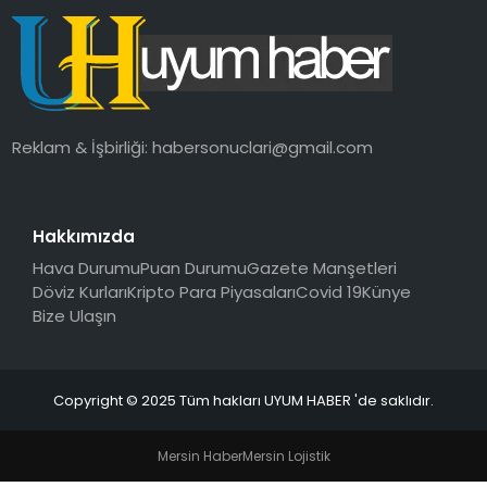
SAĞLIK
MAGAZIN
YAŞAM
Reklam & İşbirliği:
habersonuclari@gmail.com
Hakkımızda
Hava Durumu
Puan Durumu
Gazete Manşetleri
Döviz Kurları
Kripto Para Piyasaları
Covid 19
Künye
Bize Ulaşın
Copyright © 2025 Tüm hakları UYUM HABER 'de saklıdır.
Mersin Haber
Mersin Lojistik