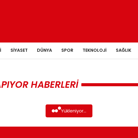
I
SIYASET
DÜNYA
SPOR
TEKNOLOJI
SAĞLIK
APIYOR HABERLERI
Yükleniyor...