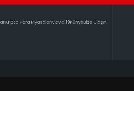
arı
Kripto Para Piyasaları
Covid 19
Künye
Bize Ulaşın