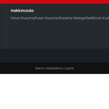
Hakkımızda
Hava Durumu
Puan Durumu
Gazete Manşetleri
Döviz Kurl
Mersin Haber
Mersin Lojistik