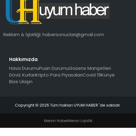
SAĞLIK
MAGAZIN
Reklam & İşbirliği:
habersonuclari@gmail.com
YAŞAM
Hakkımızda
Hava Durumu
Puan Durumu
Gazete Manşetleri
Döviz Kurları
Kripto Para Piyasaları
Covid 19
Künye
Bize Ulaşın
Copyright © 2025 Tüm hakları UYUM HABER 'de saklıdır.
Mersin Haber
Mersin Lojistik