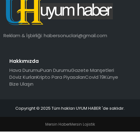
SAĞLIK
MAGAZIN
Reklam & İşbirliği:
habersonuclari@gmail.com
YAŞAM
Hakkımızda
Hava Durumu
Puan Durumu
Gazete Manşetleri
Döviz Kurları
Kripto Para Piyasaları
Covid 19
Künye
Bize Ulaşın
Copyright © 2025 Tüm hakları UYUM HABER 'de saklıdır.
Mersin Haber
Mersin Lojistik