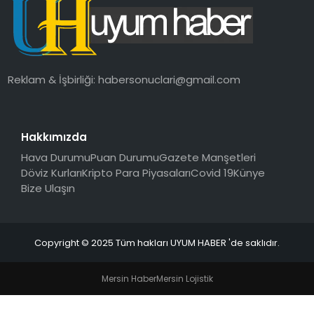
SAĞLIK
MAGAZIN
Reklam & İşbirliği:
habersonuclari@gmail.com
YAŞAM
Hakkımızda
Hava Durumu
Puan Durumu
Gazete Manşetleri
Döviz Kurları
Kripto Para Piyasaları
Covid 19
Künye
Bize Ulaşın
Copyright © 2025 Tüm hakları UYUM HABER 'de saklıdır.
Mersin Haber
Mersin Lojistik