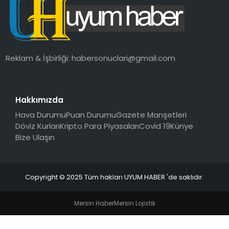
SAĞLIK
MAGAZIN
Reklam & İşbirliği:
habersonuclari@gmail.com
YAŞAM
Hakkımızda
Hava Durumu
Puan Durumu
Gazete Manşetleri
Döviz Kurları
Kripto Para Piyasaları
Covid 19
Künye
Bize Ulaşın
Copyright © 2025 Tüm hakları UYUM HABER 'de saklıdır.
Mersin Haber
Mersin Lojistik