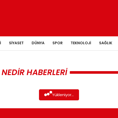
I
SIYASET
DÜNYA
SPOR
TEKNOLOJI
SAĞLIK
 NEDIR HABERLERI
Yükleniyor...