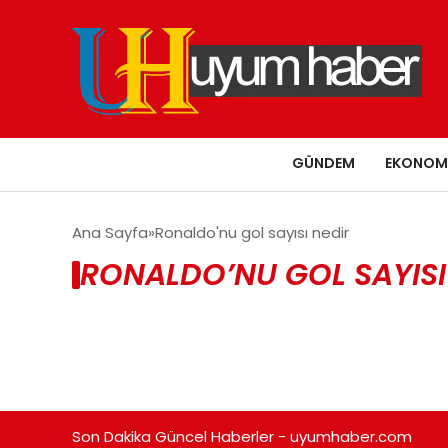
GÜNDEM
EKONOM
Ana Sayfa
Ronaldo'nu gol sayısı nedir
RONALDO’NU GOL SAYISI
Son Dakika Güncel Haberler - uyumhaber.com