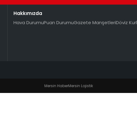
Hakkımızda
Hava Durumu
Puan Durumu
Gazete Manşetleri
Döviz Kurl
Mersin Haber
Mersin Lojistik