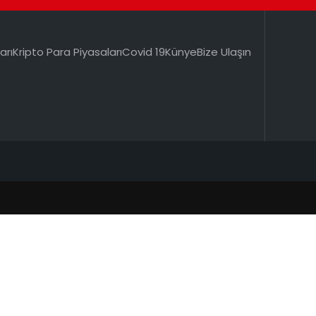
arı
Kripto Para Piyasaları
Covid 19
Künye
Bize Ulaşın