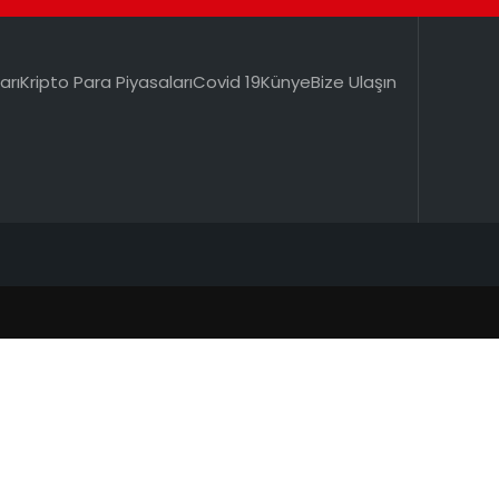
arı
Kripto Para Piyasaları
Covid 19
Künye
Bize Ulaşın