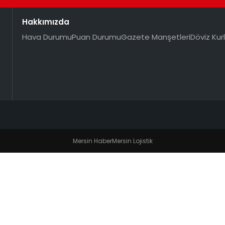
Hakkımızda
Hava Durumu
Puan Durumu
Gazete Manşetleri
Döviz Kurl
Mersin Haber
Mersin Lojistik