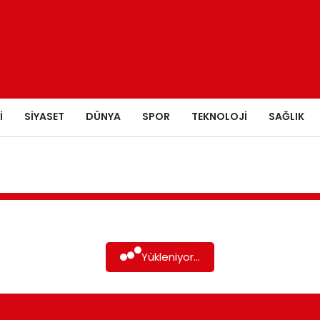
I
SIYASET
DÜNYA
SPOR
TEKNOLOJI
SAĞLIK
Yükleniyor...