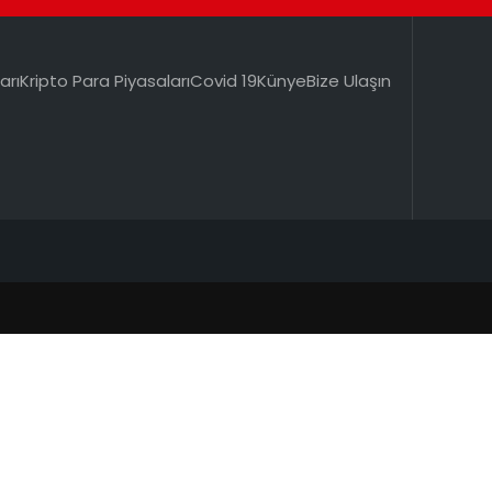
arı
Kripto Para Piyasaları
Covid 19
Künye
Bize Ulaşın