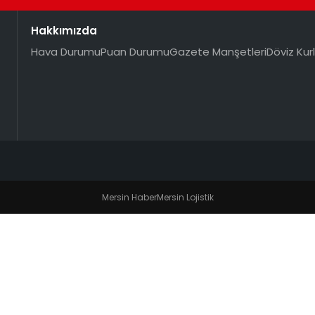
Hakkımızda
Hava Durumu
Puan Durumu
Gazete Manşetleri
Döviz Kurl
Mersin Haber
Mersin Lojistik