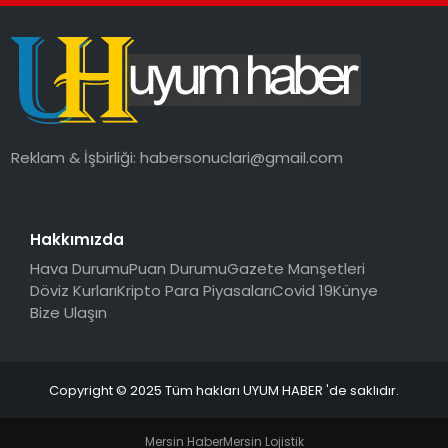
SAĞLIK
MAGAZIN
YAŞAM
Reklam & İşbirliği:
habersonuclari@gmail.com
Hakkımızda
Hava Durumu
Puan Durumu
Gazete Manşetleri
Döviz Kurları
Kripto Para Piyasaları
Covid 19
Künye
Bize Ulaşın
Copyright © 2025 Tüm hakları UYUM HABER 'de saklıdır.
Mersin Haber
Mersin Lojistik