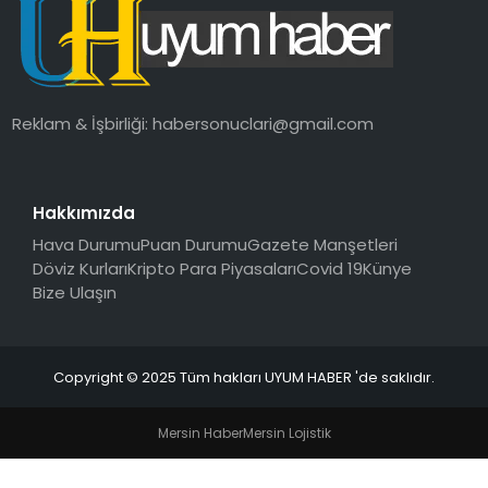
SAĞLIK
MAGAZIN
Reklam & İşbirliği:
habersonuclari@gmail.com
YAŞAM
Hakkımızda
Hava Durumu
Puan Durumu
Gazete Manşetleri
Döviz Kurları
Kripto Para Piyasaları
Covid 19
Künye
Bize Ulaşın
Copyright © 2025 Tüm hakları UYUM HABER 'de saklıdır.
Mersin Haber
Mersin Lojistik