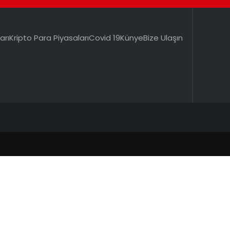
arı
Kripto Para Piyasaları
Covid 19
Künye
Bize Ulaşın