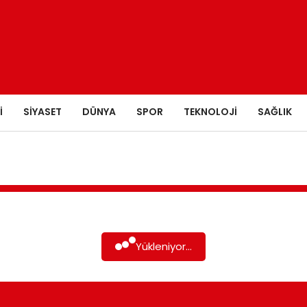
I
SIYASET
DÜNYA
SPOR
TEKNOLOJI
SAĞLIK
Yükleniyor...