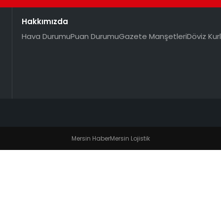
Hakkımızda
Hava Durumu
Puan Durumu
Gazete Manşetleri
Döviz Kurl
Mersin Haber
Mersin Lojistik