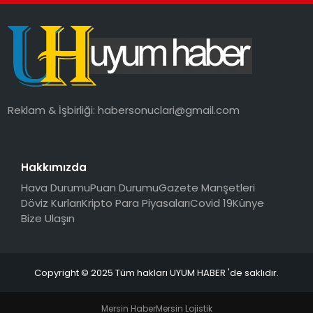
SAĞLIK
MAGAZIN
YAŞAM
Reklam & İşbirliği:
habersonuclari@gmail.com
Hakkımızda
Hava Durumu
Puan Durumu
Gazete Manşetleri
Döviz Kurları
Kripto Para Piyasaları
Covid 19
Künye
Bize Ulaşın
Copyright © 2025 Tüm hakları UYUM HABER 'de saklıdır.
Mersin Haber
Mersin Lojistik