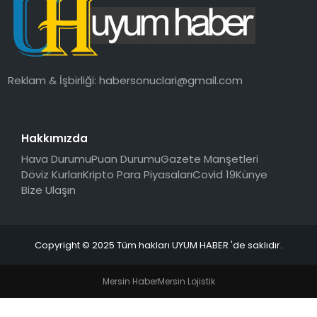
SAĞLIK
MAGAZIN
Reklam & İşbirliği:
habersonuclari@gmail.com
YAŞAM
Hakkımızda
Hava Durumu
Puan Durumu
Gazete Manşetleri
Döviz Kurları
Kripto Para Piyasaları
Covid 19
Künye
Bize Ulaşın
Copyright © 2025 Tüm hakları UYUM HABER 'de saklıdır.
Mersin Haber
Mersin Lojistik