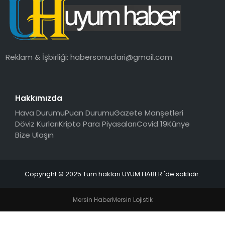
SAĞLIK
MAGAZIN
Reklam & İşbirliği:
habersonuclari@gmail.com
YAŞAM
Hakkımızda
Hava Durumu
Puan Durumu
Gazete Manşetleri
Döviz Kurları
Kripto Para Piyasaları
Covid 19
Künye
Bize Ulaşın
Copyright © 2025 Tüm hakları UYUM HABER 'de saklıdır.
Mersin Haber
Mersin Lojistik