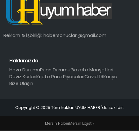
SAĞLIK
MAGAZIN
Reklam & İşbirliği:
habersonuclari@gmail.com
YAŞAM
Hakkımızda
Hava Durumu
Puan Durumu
Gazete Manşetleri
Döviz Kurları
Kripto Para Piyasaları
Covid 19
Künye
Bize Ulaşın
Copyright © 2025 Tüm hakları UYUM HABER 'de saklıdır.
Mersin Haber
Mersin Lojistik