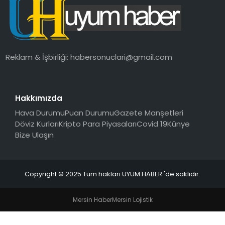
SAĞLIK
MAGAZIN
Reklam & İşbirliği:
habersonuclari@gmail.com
YAŞAM
Hakkımızda
Hava Durumu
Puan Durumu
Gazete Manşetleri
Döviz Kurları
Kripto Para Piyasaları
Covid 19
Künye
Bize Ulaşın
Copyright © 2025 Tüm hakları UYUM HABER 'de saklıdır.
Mersin Haber
Mersin Lojistik