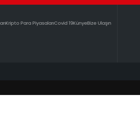
arı
Kripto Para Piyasaları
Covid 19
Künye
Bize Ulaşın