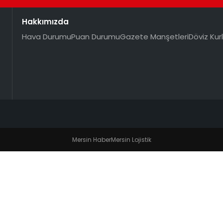
Hakkımızda
Hava Durumu
Puan Durumu
Gazete Manşetleri
Döviz Kurl
Mersin Haber
Mersin Lojistik