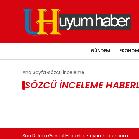
GÜNDEM
EKONOM
Ana Sayfa
sözcü inceleme
SÖZCÜ INCELEME HABERL
Son Dakika Güncel Haberler - uyumhaber.com