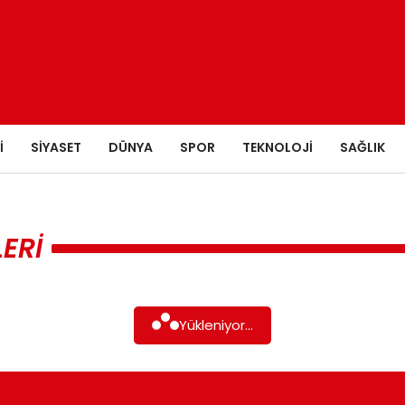
I
SIYASET
DÜNYA
SPOR
TEKNOLOJI
SAĞLIK
ERI
Yükleniyor...