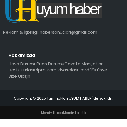
SAĞLIK
MAGAZIN
Reklam & İşbirliği:
habersonuclari@gmail.com
YAŞAM
Hakkımızda
Hava Durumu
Puan Durumu
Gazete Manşetleri
Döviz Kurları
Kripto Para Piyasaları
Covid 19
Künye
Bize Ulaşın
Copyright © 2025 Tüm hakları UYUM HABER 'de saklıdır.
Mersin Haber
Mersin Lojistik